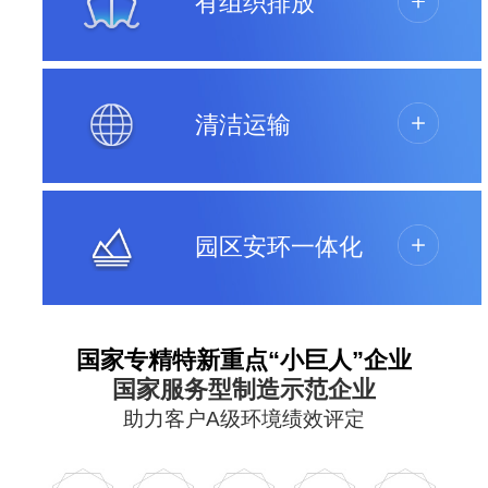
有组织排放
清洁运输
园区安环一体化
国家专精特新重点“小巨人”企业
国家服务型制造示范企业
助力客户A级环境绩效评定