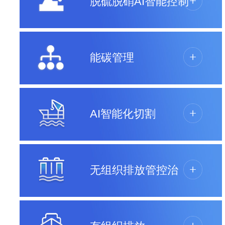
脱硫脱硝AI智能控制
能碳管理
AI智能化切割
无组织排放管控治