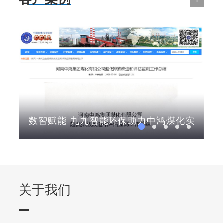
数智赋能 九九智能环保助力中鸿煤化实
九
现超低排放挂网公示！
管控
关于我们