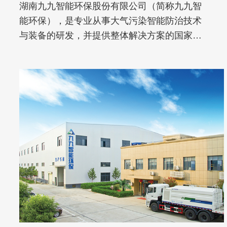
湖南九九智能环保股份有限公司（简称九九智
能环保），是专业从事大气污染智能防治技术
与装备的研发，并提供整体解决方案的国家专
精特新重点“小巨人”企业。