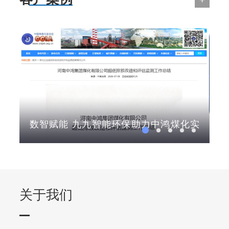
数智赋能 九九智能环保助力中鸿煤化实
九
现超低排放挂网公示！
管控
关于我们