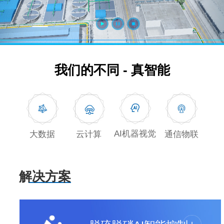
我们的不同 - 真智能
AI机器视觉
大数据
通信物联
云计算
解决方案