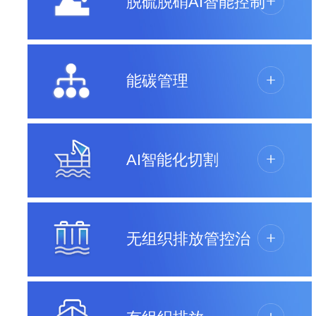
脱硫脱硝AI智能控制
能碳管理
AI智能化切割
无组织排放管控治