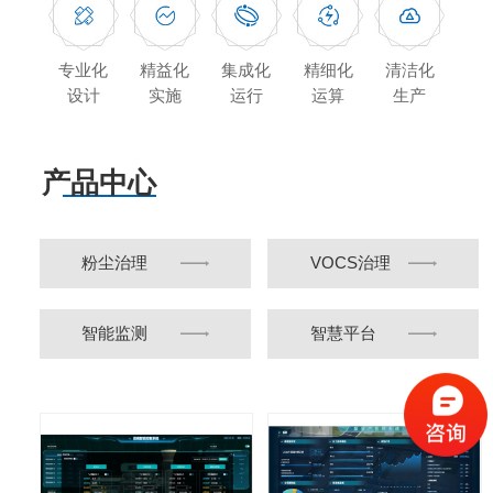
专业化
精益化
集成化
精细化
清洁化
设计
实施
运行
运算
生产
产品中心
粉尘治理
VOCS治理
智能监测
智慧平台