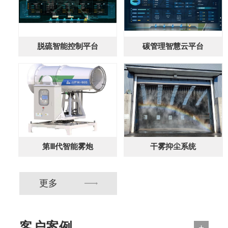
脱硫智能控制平台
碳管理智慧云平台
第Ⅲ代智能雾炮
干雾抑尘系统
更多
客户案例
+