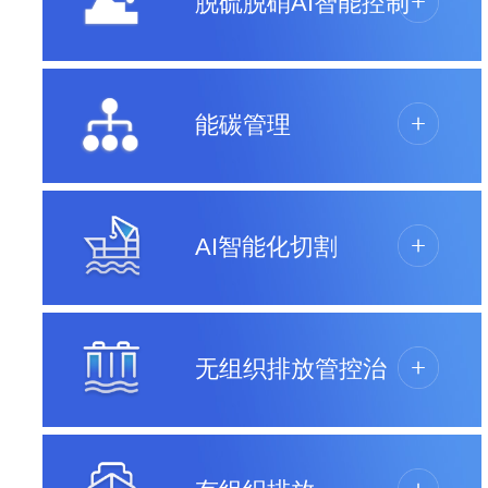
脱硫脱硝AI智能控制
能碳管理
AI智能化切割
无组织排放管控治