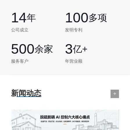
14
100
年
多项
公司成立
发明专利
500
3
余家
亿+
服务客户
年营业额
新闻动态
+