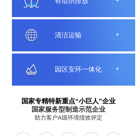
有组织排放
清洁运输
园区安环一体化
国家专精特新重点“小巨人”企业
国家服务型制造示范企业
助力客户A级环境绩效评定