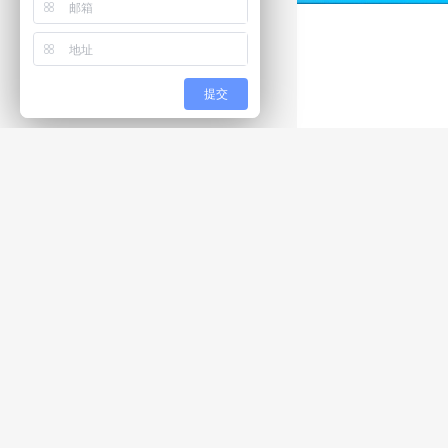
提交
大
解决