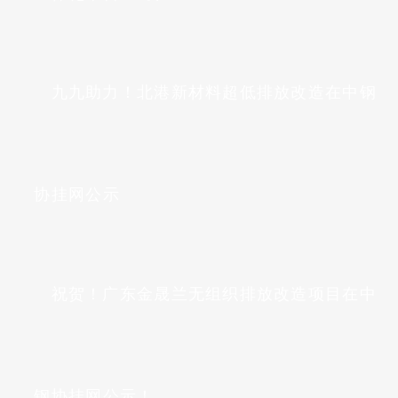
九九助力！北港新材料超低排放改造在中钢
协挂网公示
祝贺！广东金晟兰无组织排放改造项目在中
钢协挂网公示！