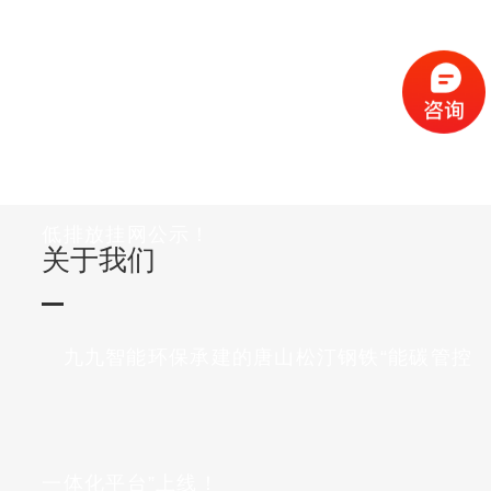
数智赋能 九九智能环保助力中鸿煤化实现超
低排放挂网公示！
关于我们
九九智能环保承建的唐山松汀钢铁“能碳管控
一体化平台”上线！