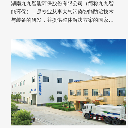
湖南九九智能环保股份有限公司（简称九九智
能环保），是专业从事大气污染智能防治技术
与装备的研发，并提供整体解决方案的国家专
精特新重点“小巨人”企业。