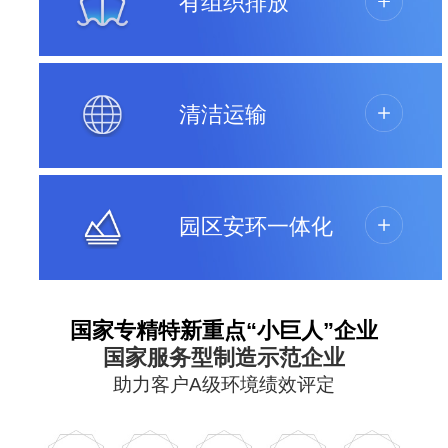
有组织排放
清洁运输
园区安环一体化
国家专精特新重点“小巨人”企业
国家服务型制造示范企业
助力客户A级环境绩效评定