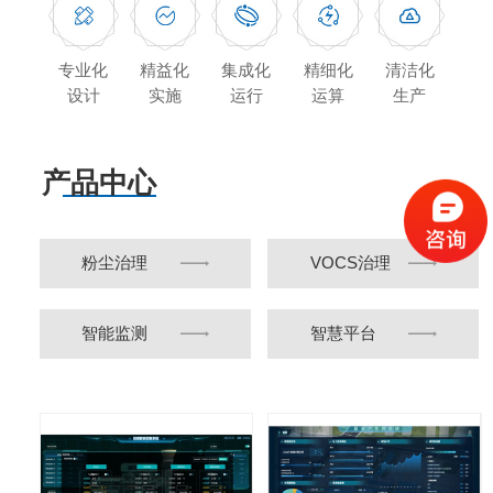
专业化
精益化
集成化
精细化
清洁化
设计
实施
运行
运算
生产
产品中心
粉尘治理
VOCS治理
智能监测
智慧平台